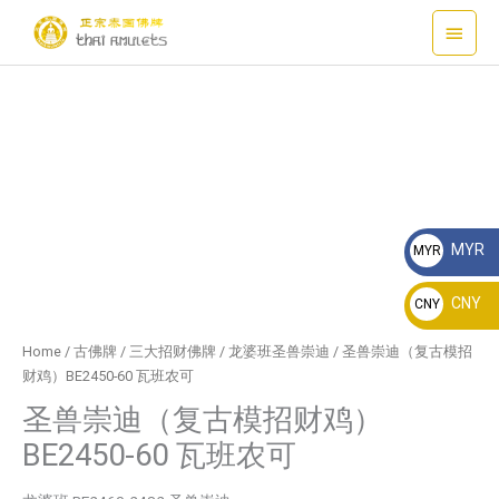
Skip
Main
to
content
Menu
MYR
MYR
RM
CNY
CNY
¥
Home
/
古佛牌
/
三大招财佛牌
/
龙婆班圣兽崇迪
/ 圣兽崇迪（复古模招
财鸡）BE2450-60 瓦班农可
圣兽崇迪（复古模招财鸡）
BE2450-60 瓦班农可