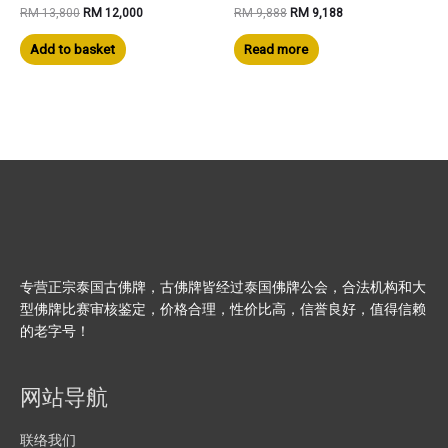
Original
Current
Original
Current
RM
13,800
RM
12,000
RM
9,888
RM
9,188
price
price
price
price
was:
is:
was:
is:
Add to basket
Read more
RM 13,800.
RM 12,000.
RM 9,888.
RM 9,188.
专营正宗泰国古佛牌，古佛牌皆经过泰国佛牌公会，合法机构和大
型佛牌比赛审核鉴定，价格合理，性价比高，信誉良好，值得信赖
的老字号！
网站导航
联络我们