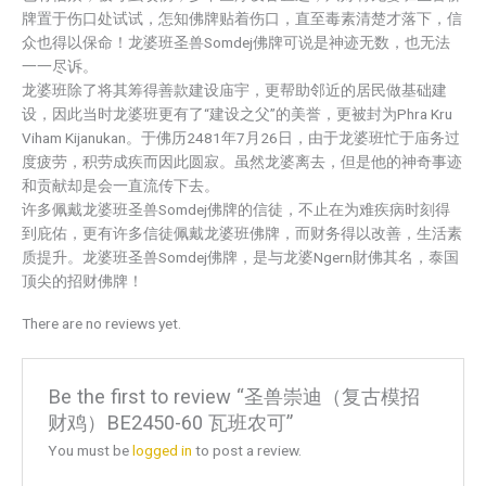
牌置于伤口处试试，怎知佛牌贴着伤口，直至毒素清楚才落下，信
众也得以保命！龙婆班圣兽Somdej佛牌可说是神迹无数，也无法
一一尽诉。
龙婆班除了将其筹得善款建设庙宇，更帮助邻近的居民做基础建
设，因此当时龙婆班更有了“建设之父”的美誉，更被封为Phra Kru
Viham Kijanukan。于佛历2481年7月26日，由于龙婆班忙于庙务过
度疲劳，积劳成疾而因此圆寂。虽然龙婆离去，但是他的神奇事迹
和贡献却是会一直流传下去。
许多佩戴龙婆班圣兽Somdej佛牌的信徒，不止在为难疾病时刻得
到庇佑，更有许多信徒佩戴龙婆班佛牌，而财务得以改善，生活素
质提升。龙婆班圣兽Somdej佛牌，是与龙婆Ngern財佛其名，泰国
顶尖的招财佛牌！
There are no reviews yet.
Be the first to review “圣兽崇迪（复古模招
财鸡）BE2450-60 瓦班农可”
You must be
logged in
to post a review.