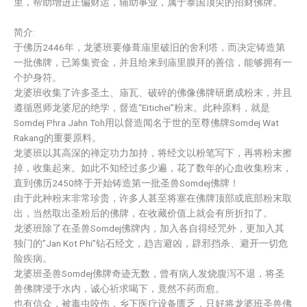
里，帮助增进正偏财运，辅助事业，属于泰国顶尖的招财佛牌。
简介:
于佛历2446年，龙婆班要修葺庙里破旧的舍利塔，而决定铸造第
一批佛牌，已筹集资金，并且给来到庙里膜拜的善信，能够拥有一
个护身符。
龙婆班收集了许多圣土、庙瓦、破碎的佛像佛牌研磨成粉末，并且
遵循恩师龙婆尼的绝学，督造“Eitichei”粉末。此种原料，就是
Somdej Phra Jahn Toh用以督造闻名于世的至尊佛牌Somdej Wat
Rakang的重要原料。
龙婆班以其高深的禅定功力加持，将经文以粉笔写下，再将粉末擦
掉，收集起来。如此不知经过多少遍，花了数年的心血收集粉末，
直到佛历2450终于开始铸造第一批圣兽Somdej佛牌！
由于此种粉末非常珍贵，许多人甚至将塞在佛牌顶部或底部粉末取
出，当然取出圣粉后的佛牌，在收藏价值上就会有所折扣了。
龙婆班除了在圣兽Somdej佛牌内，加入各自得经咒外，更加入其
独门的”Jan Kot Phi”钻石经文，趋吉避凶，辟邪挡杀、避开一切危
险疾病。
龙婆班圣兽Somdej佛牌奇迹无数，曾有病人发烧腹泻不退，将圣
兽佛牌浸于水内，诚心祈求喝下，竟然不药而愈。
也有信众，被毒虫咬伤，乡下医疗设备匮乏，只好将龙婆班圣兽佛