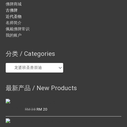
佛牌商城
古佛牌
近代圣物
名师简介
佩戴佛牌常识
我的账户
分类 / Categories
最新产品 / New Products
YFX CHARMING OIL
Original
Current
RM
38
RM
20
price
price
was:
is:
Phra Kring Wat Suthat Phra Sangkaraj Pae BE2455-2465
RM 38.
RM 20.