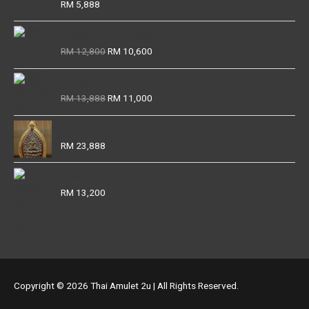
RM
5,888
龙婆银 BE2460 瓦榜堪
Original
Current
RM
12,800
RM
10,600
price
price
was:
is:
座山佛 / 周索佛（龙婆Boon一期）
RM 12,800.
RM 10,600.
Original
Current
RM
13,888
RM
11,000
price
price
was:
is:
座山佛 / 周索佛（龙婆Boon一期）
RM 13,888.
RM 11,000.
RM
23,888
龙婆银眼屎模 BE2460 瓦榜堪
RM
13,200
Copyright © 2026
Thai Amulet 2u
| All Rights Reserved.