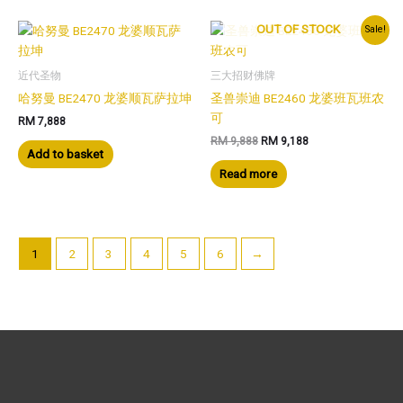
OUT OF STOCK
Sale!
近代圣物
三大招财佛牌
哈努曼 BE2470 龙婆顺瓦萨拉坤
圣兽崇迪 BE2460 龙婆班瓦班农
可
RM
7,888
Original
Current
RM
9,888
RM
9,188
Add to basket
price
price
was:
is:
Read more
RM 9,888.
RM 9,188.
1
2
3
4
5
6
→