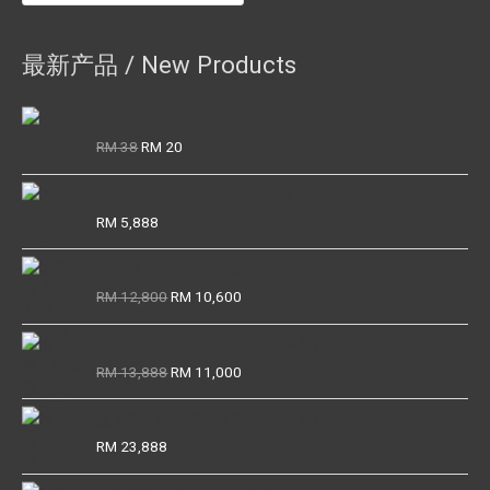
最新产品 / New Products
YFX CHARMING OIL
Original
Current
RM
38
RM
20
price
price
was:
is:
Phra Kring Wat Suthat Phra Sangkaraj Pae BE2455-2465
RM 38.
RM 20.
RM
5,888
龙婆银 BE2460 瓦榜堪
Original
Current
RM
12,800
RM
10,600
price
price
was:
is:
座山佛 / 周索佛（龙婆Boon一期）
RM 12,800.
RM 10,600.
Original
Current
RM
13,888
RM
11,000
price
price
was:
is:
座山佛 / 周索佛（龙婆Boon一期）
RM 13,888.
RM 11,000.
RM
23,888