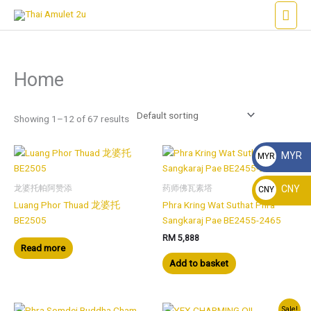
Skip
Main
to
Men
content
Home
Showing 1–12 of 67 results
MYR
MYR
RM
龙婆托帕阿赞添
药师佛瓦素塔
CNY
CNY
Luang Phor Thuad 龙婆托
Phra Kring Wat Suthat Phra
¥
BE2505
Sangkaraj Pae BE2455-2465
RM
5,888
Read more
Add to basket
Sale!