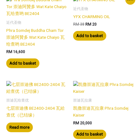
近代圣物
YFX CHARMING OIL
近代圣物
Original
Current
RM
38
RM
20
price
price
Phra Somdej Buddha Cham Tor
was:
is:
Add to basket
崇迪阿贊多 Wat Kate Chaiyo 瓦
RM 38.
RM 20.
给查哟 BE2404
RM
16,600
Add to basket
崇迪瓦给查优
崇迪瓦拉康
七层崇迪佛 BE2400-2404 瓦給
凯撒崇迪瓦拉康 Phra Somdej
查优（已结缘）
Kaiser
RM
20,000
Read more
Add to basket