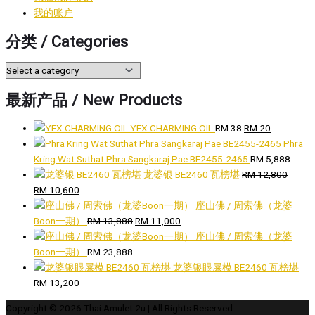
我的账户
分类 / Categories
最新产品 / New Products
Original
Current
YFX CHARMING OIL
RM
38
RM
20
price
price
Phra
was:
is:
Kring Wat Suthat Phra Sangkaraj Pae BE2455-2465
RM
5,888
RM 38.
RM 20.
龙婆银 BE2460 瓦榜堪
RM
12,800
Original
Current
RM
10,600
price
price
座山佛 / 周索佛（龙婆
was:
is:
Original
Current
Boon一期）
RM
13,888
RM
11,000
RM 12,800.
RM 10,600.
price
price
座山佛 / 周索佛（龙婆
was:
is:
Boon一期）
RM
23,888
RM 13,888.
RM 11,000.
龙婆银眼屎模 BE2460 瓦榜堪
RM
13,200
Copyright © 2026
Thai Amulet 2u
| All Rights Reserved.