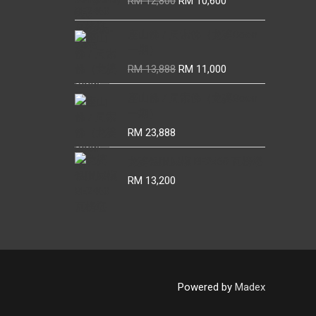
RM
12,800
RM
10,600
price
price
was:
is:
座山佛 / 周索佛（龙婆Boon
RM 12,800.
RM 10,600.
一期）
Original
Current
RM
13,888
RM
11,000
price
price
座山佛 / 周索佛（龙婆Boon
was:
is:
一期）
RM 13,888.
RM 11,000.
RM
23,888
龙婆银眼屎模 BE2460 瓦榜堪
RM
13,200
Powered by
Madex