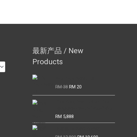
最新产品 / New
Products
YFX CHARMING OIL
Original
Current
RM
38
RM
20
price
price
was:
is:
Phra Kring Wat Suthat Phra
RM 38.
RM 20.
Sangkaraj Pae BE2455-2465
RM
5,888
龙婆银 BE2460 瓦榜堪
Original
Current