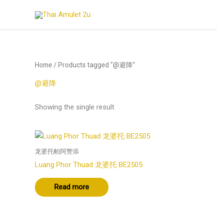
Skip
to
content
Home
/ Products tagged “@避降”
@避降
Showing the single result
龙婆托帕阿赞添
Luang Phor Thuad 龙婆托 BE2505
Read more