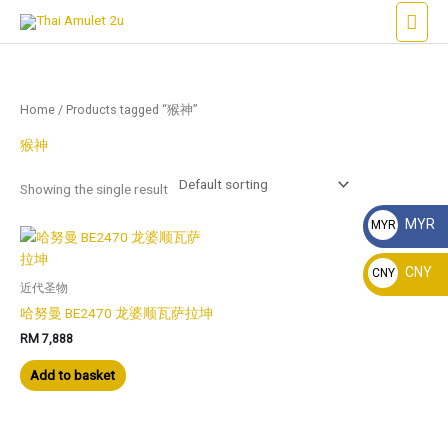
Skip
Main
to
Men
content
Home
/ Products tagged “猴神”
猴神
Showing the single result
MYR
MYR
RM
CNY
CNY
近代圣物
¥
哈努曼 BE2470 龙婆顺瓦萨拉坤
RM
7,888
Add to basket