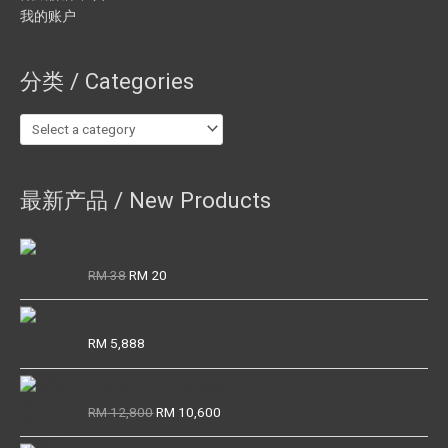
我的账户
分类 / Categories
最新产品 / New Products
YFX CHARMING OIL
Original
Current
RM
38
RM
20
price
price
was:
is:
Phra Kring Wat Suthat Phra Sangkaraj Pae BE2455-2465
RM 38.
RM 20.
RM
5,888
龙婆银 BE2460 瓦榜堪
Original
Current
RM
12,800
RM
10,600
price
price