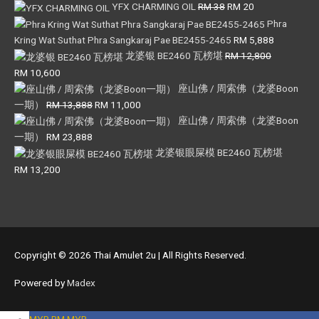
Original
Current
YFX CHARMING OIL
RM
38
RM
20
price
price
Phra
was:
is:
Kring Wat Suthat Phra Sangkaraj Pae BE2455-2465
RM
5,888
RM 38.
RM 20.
龙婆银 BE2460 瓦榜堪
RM
12,800
Original
Current
RM
10,600
price
price
座山佛 / 周索佛（龙婆Boon
was:
is:
Original
Current
一期）
RM
13,888
RM
11,000
RM 12,800.
RM 10,600.
price
price
座山佛 / 周索佛（龙婆Boon
was:
is:
一期）
RM
23,888
RM 13,888.
RM 11,000.
龙婆银眼屎模 BE2460 瓦榜堪
RM
13,200
Copyright © 2026
Thai Amulet 2u
| All Rights Reserved.
Powered by
Madex