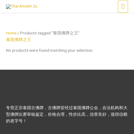
Skip
Mai
to
Men
content
Home
/ Products tagged “泰国佛牌之王”
泰国佛牌之王
No products were found matching your selection.
专营正宗泰国古佛牌，古佛牌皆经过泰国佛牌公会，合法机构和大
型佛牌比赛审核鉴定，价格合理，性价比高，信誉良好，值得信赖
的老字号！