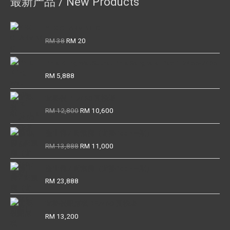
最新产品 / New Products
YFX CHARMING OIL
Original
Current
RM
38
RM
20
price
price
was:
is:
Phra Kring Wat Suthat Phra Sangkaraj Pae BE2455-2465
RM 38.
RM 20.
RM
5,888
龙婆银 BE2460 瓦榜堪
Original
Current
RM
12,800
RM
10,600
price
price
was:
is:
座山佛 / 周索佛（龙婆Boon一期）
RM 12,800.
RM 10,600.
Original
Current
RM
13,888
RM
11,000
price
price
was:
is:
座山佛 / 周索佛（龙婆Boon一期）
RM 13,888.
RM 11,000.
RM
23,888
龙婆银眼屎模 BE2460 瓦榜堪
RM
13,200