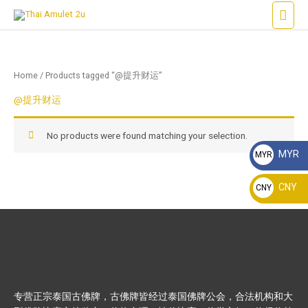
Skip
Main
to
Men
content
Home
/ Products tagged “@提升财运”
@提升财运
No products were found matching your selection.
MYR
MYR
RM
CNY
CNY
¥
专营正宗泰国古佛牌，古佛牌皆经过泰国佛牌公会，合法机构和大