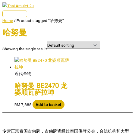
Skip
to
Main
content
Home
/ Products tagged “哈努曼”
Menu
哈努曼
Showing the single result
近代圣物
哈努曼 BE2470 龙
婆顺瓦萨拉坤
RM
7,888
Add to basket
专营正宗泰国古佛牌，古佛牌皆经过泰国佛牌公会，合法机构和大型