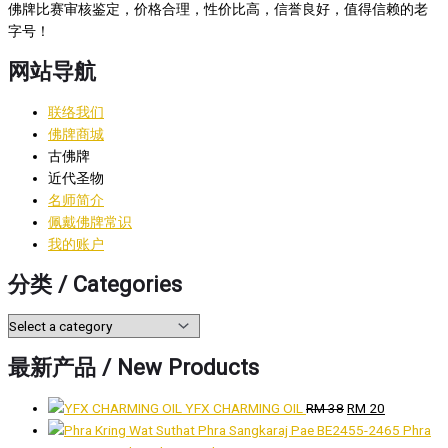
佛牌比赛审核鉴定，价格合理，性价比高，信誉良好，值得信赖的老
字号！
网站导航
联络我们
佛牌商城
古佛牌
近代圣物
名师简介
佩戴佛牌常识
我的账户
分类 / Categories
最新产品 / New Products
Original
Current
YFX CHARMING OIL
RM
38
RM
20
price
price
Phra