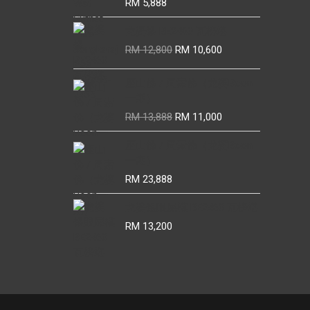
RM
5,888
龙婆银 BE2460 瓦榜堪
Original
Current
RM
12,800
RM
10,600
price
price
was:
is:
座山佛 / 周索佛（龙婆Boon
RM 12,800.
RM 10,600.
一期）
Original
Current
RM
13,888
RM
11,000
price
price
座山佛 / 周索佛（龙婆Boon
was:
is:
一期）
RM 13,888.
RM 11,000.
RM
23,888
龙婆银眼屎模 BE2460 瓦榜堪
RM
13,200