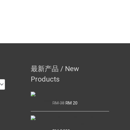
最新产品 / New
Products
YFX CHARMING OIL
Original
Current
RM
38
RM
20
price
price
was:
is:
Phra Kring Wat Suthat Phra
RM 38.
RM 20.
Sangkaraj Pae BE2455-2465