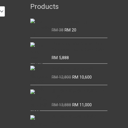
Products
YFX CHARMING OIL
Original
Current
RM
38
RM
20
price
price
was:
is:
Phra Kring Wat Suthat Phra
RM 38.
RM 20.
Sangkaraj Pae BE2455-2465
RM
5,888
龙婆银 BE2460 瓦榜堪
Original
Current
RM
12,800
RM
10,600
price
price
was:
is:
座山佛 / 周索佛（龙婆Boon
RM 12,800.
RM 10,600.
一期）
Original
Current
RM
13,888
RM
11,000
price
price
座山佛 / 周索佛（龙婆Boon
was:
is:
一期）
RM 13,888.
RM 11,000.