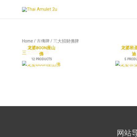
Skip
to
content
Home
/
古佛牌
/ 三大招财佛牌
龙婆BOON座山
龙婆班
三大招财佛牌
佛
迪
12 PRODUCTS
5 PROD
网站