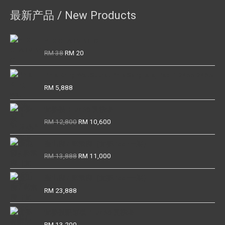
最新产品 / New Products
YFX CHARMING OIL
Original
Current
RM
38
RM
20
price
price
was:
is:
Phra Kring Wat Suthat Phra Sangkaraj Pae BE2455-2465
RM 38.
RM 20.
RM
5,888
龙婆银 BE2460 瓦榜堪
Original
Current
RM
12,800
RM
10,600
price
price
was:
is:
座山佛 / 周索佛（龙婆Boon一期）
RM 12,800.
RM 10,600.
Original
Current
RM
13,888
RM
11,000
price
price
was:
is:
座山佛 / 周索佛（龙婆Boon一期）
RM 13,888.
RM 11,000.
RM
23,888
龙婆银眼屎模 BE2460 瓦榜堪
RM
13,200