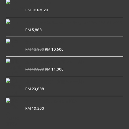
YFX CHARMING OIL
Original
Current
RM
38
RM
20
price
price
was:
is:
Phra Kring Wat Suthat Phra Sangkaraj Pae BE2455-2465
RM 38.
RM 20.
RM
5,888
龙婆银 BE2460 瓦榜堪
Original
Current
RM
12,800
RM
10,600
price
price
was:
is:
座山佛 / 周索佛（龙婆Boon一期）
RM 12,800.
RM 10,600.
Original
Current
RM
13,888
RM
11,000
price
price
was:
is:
座山佛 / 周索佛（龙婆Boon一期）
RM 13,888.
RM 11,000.
RM
23,888
龙婆银眼屎模 BE2460 瓦榜堪
RM
13,200